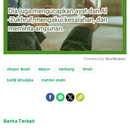
Powered by 
GliaStudios
ekspor timah
ekspor
tambang
timah
Mute
bahlil lahadalia
menteri esdm
Berita Terkait