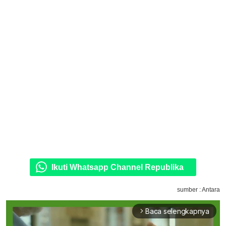
Ikuti Whatsapp Channel Republika
sumber : Antara
Baca selengkapnya
arrow_forward_ios