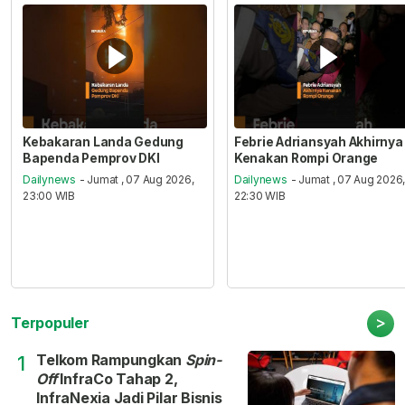
Kebakaran Landa Gedung
Febrie Adriansyah Akhirnya
Bapenda Pemprov DKI
Kenakan Rompi Orange
Dailynews
- Jumat , 07 Aug 2026,
Dailynews
- Jumat , 07 Aug 2026
23:00 WIB
22:30 WIB
>
Terpopuler
Telkom Rampungkan
Spin-
1
Off
InfraCo Tahap 2,
InfraNexia Jadi Pilar Bisnis