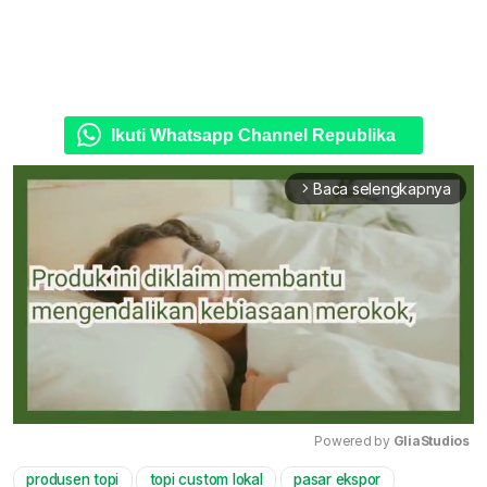
Ikuti Whatsapp Channel Republika
Baca selengkapnya
arrow_forward_ios
Powered by 
GliaStudios
produsen topi
topi custom lokal
pasar ekspor