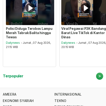
Polisi Diduga Terobos Lampu
Viral Pegawai P3K Bandung
Merah Tabrak Balita hingga
Barat Live TikTok di Kantor
Tewas
Dinas
Dailynews
- Jumat , 07 Aug 2026,
Dailynews
- Jumat , 07 Aug 2026
21:15 WIB
20:15 WIB
>
Terpopuler
AMEERA
INTERNASIONAL
EKONOMI SYARIAH
TEKNO