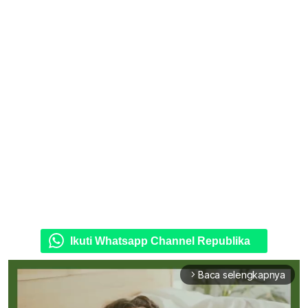
Ikuti Whatsapp Channel Republika
Baca selengkapnya
arrow_forward_ios