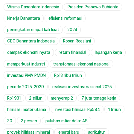
Wisma Danantara Indonesia
Presiden Prabowo Subianto
kinerja Danantara
efisiensi reformasi
peningkatan empat kali lipat
2024
CEO Danantara Indonesia
Rosan Roeslani
dampak ekonomi nyata
return finansial
lapangan kerja
memperkuat industri
transformasi ekonomi nasional
investasi PMA PMDN
Rp13 ribu triliun
periode 2025–2029
realisasi investasi nasional 2025
Rp1.931
2 triliun
menyerap 2
7 juta tenaga kerja
hilirisasi motor utama
investasi hilirisasi Rp584
1 triliun
30
2 persen
puluhan miliar dolar AS
proyek hilirisasi mineral
energi baru
agrikultur