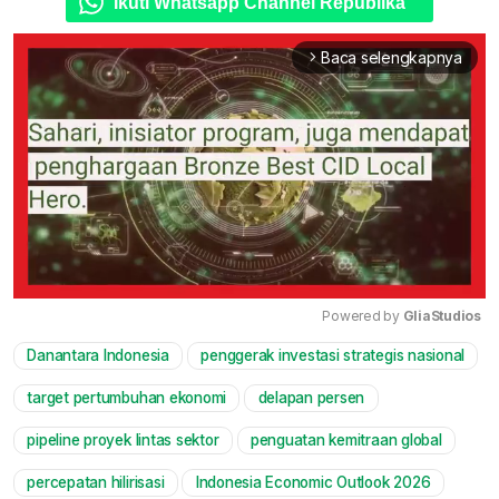
Ikuti Whatsapp Channel Republika
Baca selengkapnya
arrow_forward_ios
Powered by 
GliaStudios
Danantara Indonesia
penggerak investasi strategis nasional
Mute
target pertumbuhan ekonomi
delapan persen
pipeline proyek lintas sektor
penguatan kemitraan global
percepatan hilirisasi
Indonesia Economic Outlook 2026