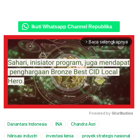
Ikuti Whatsapp Channel Republika
Baca selengkapnya
arrow_forward_ios
Powered by 
GliaStudios
Danantara Indonesia
INA
Chandra Asri
Mute
hilirisasi industri
investasi kimia
proyek strategis nasional