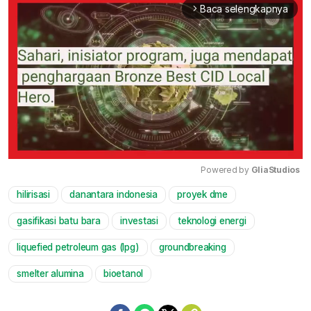
Baca selengkapnya
arrow_forward_ios
Powered by 
GliaStudios
hilirisasi
danantara indonesia
proyek dme
Mute
gasifikasi batu bara
investasi
teknologi energi
liquefied petroleum gas (lpg)
groundbreaking
smelter alumina
bioetanol