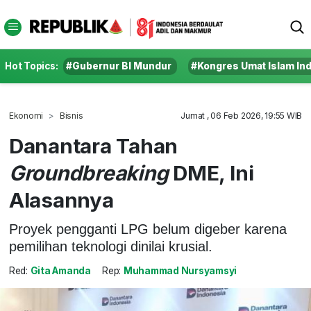
Hot Topics:
#Gubernur BI Mundur
#Kongres Umat Islam In
Ekonomi
Bisnis
Jumat , 06 Feb 2026, 19:55 WIB
Danantara Tahan
Groundbreaking
DME, Ini
Alasannya
Proyek pengganti LPG belum digeber karena
pemilihan teknologi dinilai krusial.
Red:
Gita Amanda
Rep:
Muhammad Nursyamsyi