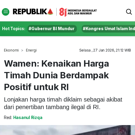
Hot Topics:
#Gubernur BI Mundur
#Kongres Umat Islam In
Ekonomi
Energi
Selasa , 27 Jan 2026, 21:12 WIB
Wamen: Kenaikan Harga
Timah Dunia Berdampak
Positif untuk RI
Lonjakan harga timah diklaim sebagai akibat
dari penertiban tambang ilegal di RI.
Red:
Hasanul Rizqa