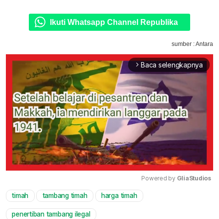
Ikuti Whatsapp Channel Republika
sumber : Antara
Baca selengkapnya
arrow_forward_ios
Powered by 
GliaStudios
timah
tambang timah
harga timah
Mute
penertiban tambang ilegal