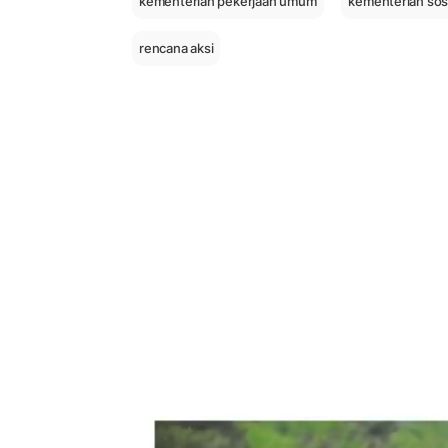
kementerian pekerjaan umum
kementerian sos
rencana aksi