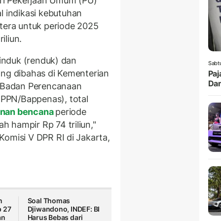
ri Pekerjaan Umum (PU)
indikasi kebutuhan
era untuk periode 2025
iliun.
 induk (renduk) dan
Sabt
ang dibahas di Kementerian
Paj
Da
/Badan Perencanaan
PPN/Bappenas), total
nan bencana
periode
 hampir Rp 74 triliun,"
Komisi V DPR RI di Jakarta,
n
Soal Thomas
p 27
Djiwandono, INDEF: BI
an
Harus Bebas dari