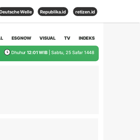
Deutsche Welle
Republika.id
retizen.id
AL
ESGNOW
VISUAL
TV
INDEKS
Dhuhur
12:01 WIB
| Sabtu, 25 Safar 1448