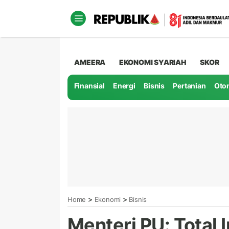
AMEERA
EKONOMI SYARIAH
SKOR
Finansial
Energi
Bisnis
Pertanian
Oto
>
>
Home
Ekonomi
Bisnis
Menteri PU: Total 