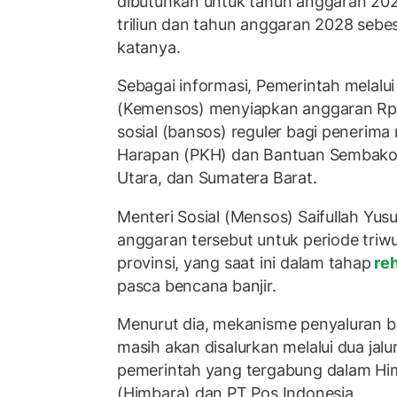
dibutuhkan untuk tahun anggaran 202
triliun dan tahun anggaran 2028 sebesa
katanya.
Sebagai informasi, Pemerintah melalui
(Kemensos) menyiapkan anggaran Rp 1
sosial (bansos) reguler bagi penerim
Harapan (PKH) dan Bantuan Sembako 
Utara, dan Sumatera Barat.
Menteri Sosial (Mensos) Saifullah Yu
anggaran tersebut untuk periode triw
provinsi, yang saat ini dalam tahap
reh
pasca bencana banjir.
Menurut dia, mekanisme penyaluran ba
masih akan disalurkan melalui dua jalu
pemerintah yang tergabung dalam Hi
(Himbara) dan PT Pos Indonesia.