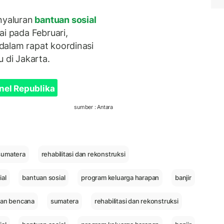
yaluran
bantuan sosial
ai pada Februari,
dalam rapat koordinasi
 di Jakarta.
nel Republika
sumber : Antara
sumatera
rehabilitasi dan rekonstruksi
ial
bantuan sosial
program keluarga harapan
banjir
an bencana
sumatera
rehabilitasi dan rekonstruksi