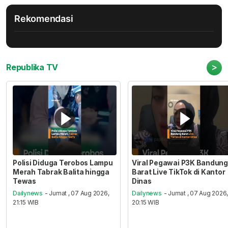
Rekomendasi
>
Republika TV
Polisi Diduga Terobos Lampu
Viral Pegawai P3K Bandung
Merah Tabrak Balita hingga
Barat Live TikTok di Kantor
Tewas
Dinas
Dailynews
- Jumat , 07 Aug 2026,
Dailynews
- Jumat , 07 Aug 2026
21:15 WIB
20:15 WIB