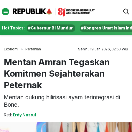
Hot Topics:
#Gubernur BI Mundur
#Kongres Umat Islam In
Ekonomi
Pertanian
Senin , 19 Jan 2026, 02:50 WIB
Mentan Amran Tegaskan
Komitmen Sejahterakan
Peternak
Mentan dukung hilirisasi ayam terintegrasi di
Bone.
Red:
Erdy Nasrul