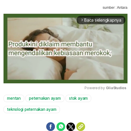
sumber : Antara
Baca selengkapnya
arrow_forward_ios
Powered by 
GliaStudios
mentan
peternakan ayam
stok ayam
Mute
teknologi peternakan ayam