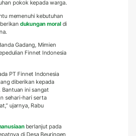
uhan pokok kepada warga.
antu memenuhi kebutuhan
mberikan
dukungan moral
di
na.
 Banda Gadang, Mimien
epedulian Finnet Indonesia
da PT Finnet Indonesia
yang diberikan kepada
Bantuan ini sangat
sehari-hari serta
,” ujarnya, Rabu
manusiaan
berlanjut pada
epatnya di Desa Beuringen