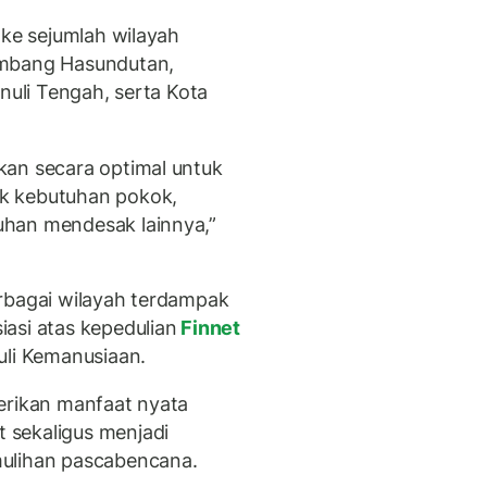
 ke sejumlah wilayah
umbang Hasundutan,
nuli Tengah, serta Kota
kan secara optimal untuk
k kebutuhan pokok,
uhan mendesak lainnya,”
rbagai wilayah terdampak
asi atas kepedulian
Finnet
uli Kemanusiaan.
erikan manfaat nyata
 sekaligus menjadi
mulihan pascabencana.