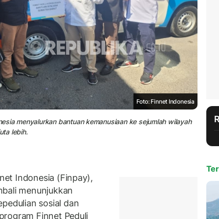
Foto: Finnet Indonesia
nesia menyalurkan bantuan kemanusiaan ke sejumlah wilayah
ta lebih.
Ter
et Indonesia (Finpay),
mbali menunjukkan
edulian sosial dan
program Finnet Peduli