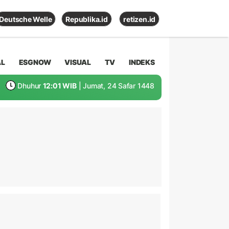
Deutsche Welle
Republika.id
retizen.id
AL
ESGNOW
VISUAL
TV
INDEKS
Dhuhur
12:01 WIB
| Jumat, 24 Safar 1448