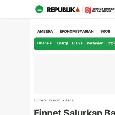
AMEERA
EKONOMI SYARIAH
SKOR
Finansial
Energi
Bisnis
Pertanian
Oto
>
>
Home
Ekonomi
Bisnis
Finnet Salurkan Ba