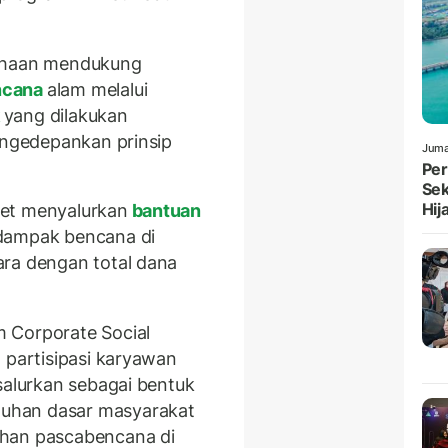
sahaan mendukung
ncana
alam melalui
k
yang dilakukan
mengedepankan prinsip
Juma
Per
Sek
Hij
net menyalurkan
bantuan
rdampak bencana di
ara dengan total dana
 Corporate Social
 partisipasi karyawan
salurkan sebagai bentuk
uhan dasar masyarakat
ihan pascabencana di