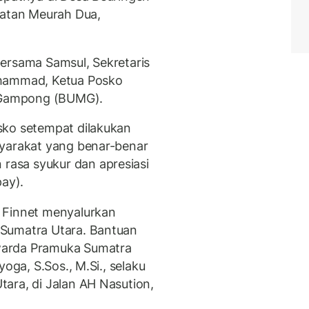
atan Meurah Dua,
ersama Samsul, Sekretaris
uhammad, Ketua Posko
k Gampong (BUMG).
sko setempat dilakukan
syarakat yang benar-benar
asa syukur dan apresiasi
pay).
 Finnet menyalurkan
 Sumatra Utara. Bantuan
warda Pramuka Sumatra
oga, S.Sos., M.Si., selaku
ara, di Jalan AH Nasution,