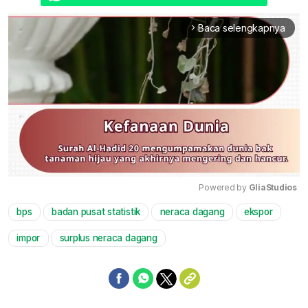
Baca selengkapnya
arrow_forward_ios
Powered by 
GliaStudios
bps
badan pusat statistik
neraca dagang
ekspor
Mute
impor
surplus neraca dagang