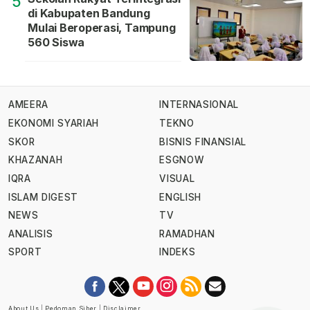
5
di Kabupaten Bandung
Mulai Beroperasi, Tampung
560 Siswa
AMEERA
INTERNASIONAL
EKONOMI SYARIAH
TEKNO
SKOR
BISNIS FINANSIAL
KHAZANAH
ESGNOW
IQRA
VISUAL
ISLAM DIGEST
ENGLISH
NEWS
TV
ANALISIS
RAMADHAN
SPORT
INDEKS
About Us
|
Pedoman Siber
|
Disclaimer