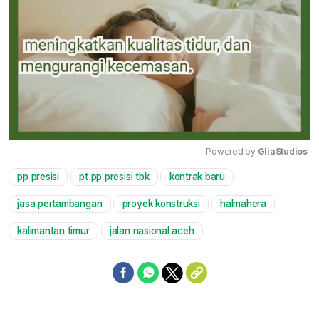
Powered by 
GliaStudios
pp presisi
pt pp presisi tbk
kontrak baru
Mute
jasa pertambangan
proyek konstruksi
halmahera
kalimantan timur
jalan nasional aceh