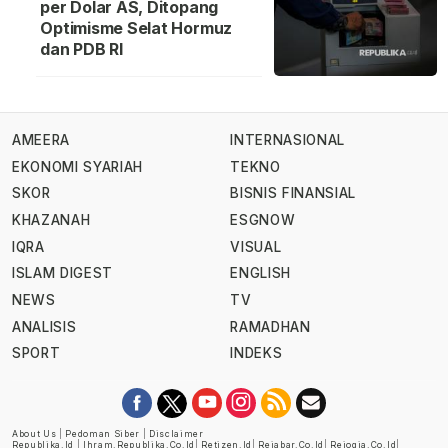
per Dolar AS, Ditopang
Optimisme Selat Hormuz
dan PDB RI
AMEERA
INTERNASIONAL
EKONOMI SYARIAH
TEKNO
SKOR
BISNIS FINANSIAL
KHAZANAH
ESGNOW
IQRA
VISUAL
ISLAM DIGEST
ENGLISH
NEWS
TV
ANALISIS
RAMADHAN
SPORT
INDEKS
About Us
|
Pedoman Siber
|
Disclaimer
Republika.id
|
Ihram.republika.co.id
|
Retizen.id
|
Rejabar.co.id
|
Rejogja.co.id
|