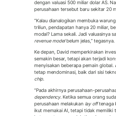
dengan valuasi 500 miliar dolar AS. 
perusahaan tersebut baru sekitar 20 mi
“Kalau dianalogikan membuka warung T
triliun, pendapatan hanya 20 miliar, b
modal? Lama sekali. Jadi valuasinya 
revenue model
belum jelas,” tegasnya.
Ke depan, David memperkirakan invest
semakin besar, tetapi akan terjadi ko
menyisakan beberapa pemain global. A
tetap mendominasi, baik dari sisi tek
chip
.
“Pada akhirnya perusahaan-perusaha
dependency
. Ketika semua orang su
perusahaan melakukan
lay off
tenaga 
ikut memakai AI, tetapi tidak memiliki