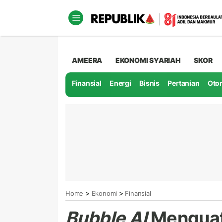
AMEERA
EKONOMI SYARIAH
SKOR
Finansial
Energi
Bisnis
Pertanian
Oto
>
>
Home
Ekonomi
Finansial
Bubble AI
Menguat 