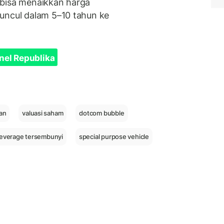
 bisa menaikkan harga
uncul dalam 5–10 tahun ke
nel Republika
an
valuasi saham
dotcom bubble
leverage tersembunyi
special purpose vehicle