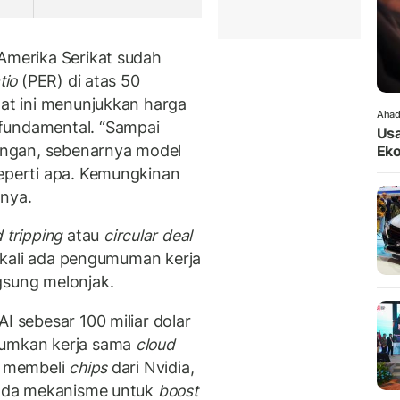
 Amerika Serikat sudah
tio
(PER) di atas 50
aat ini menunjukkan harga
Ahad
fundamental. “Sampai
Usa
ngan, sebenarnya model
Eko
seperti apa. Kemungkinan
rnya.
 tripping
atau
circular deal
ap kali ada pengumuman kerja
gsung melonjak.
I sebesar 100 miliar dolar
mumkan kerja sama
cloud
le membeli
chips
dari Nvidia,
i ada mekanisme untuk
boost