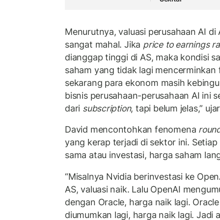
Menurutnya, valuasi perusahaan AI di
sangat mahal. Jika
price to earnings ra
dianggap tinggi di AS, maka kondisi s
saham yang tidak lagi mencerminkan 
sekarang para ekonom masih kebingu
bisnis perusahaan-perusahaan AI ini 
dari
subscription
, tapi belum jelas,” uja
David mencontohkan fenomena
round
yang kerap terjadi di sektor ini. Seti
sama atau investasi, harga saham lan
“Misalnya Nvidia berinvestasi ke OpenA
AS, valuasi naik. Lalu OpenAI mengu
dengan Oracle, harga naik lagi. Orac
diumumkan lagi, harga naik lagi. Jad