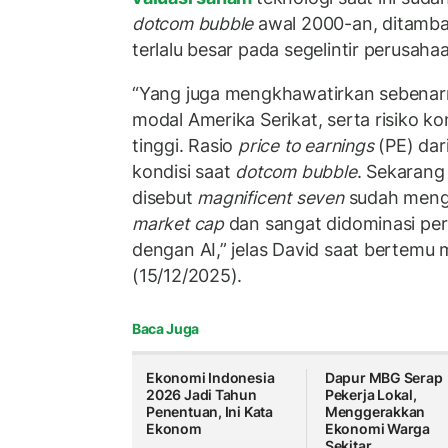
dotcom bubble
awal 2000-an, ditamba
terlalu besar pada segelintir perusaha
“Yang juga mengkhawatirkan sebenar
modal Amerika Serikat, serta risiko k
tinggi. Rasio
price to earnings
(PE) dar
kondisi saat
dotcom bubble
. Sekarang
disebut
magnificent seven
sudah mengu
market cap
dan sangat didominasi per
dengan AI,” jelas David saat bertemu 
(15/12/2025).
Baca Juga
Ekonomi Indonesia
Dapur MBG Serap
2026 Jadi Tahun
Pekerja Lokal,
Penentuan, Ini Kata
Menggerakkan
Ekonom
Ekonomi Warga
Sekitar