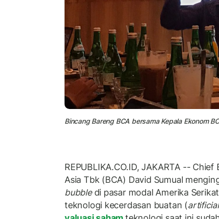
Bincang Bareng BCA bersama Kepala Ekonom BCA 
REPUBLIKA.CO.ID, JAKARTA -- Chief 
Asia Tbk (BCA) David Sumual mengin
bubble
di pasar modal Amerika Serika
teknologi kecerdasan buatan (
artificia
valuasi saham
teknologi saat ini sud