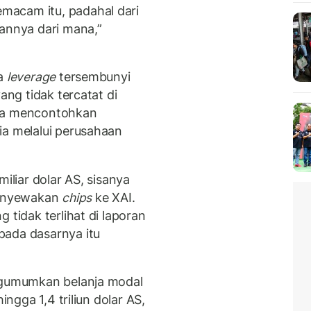
macam itu, padahal dari
tannya dari mana,”
ya
leverage
tersembunyi
ang tidak tercatat di
 Ia mencontohkan
ia melalui perusahaan
miliar dolar AS, sisanya
 menyewakan
chips
ke XAI.
 tidak terlihat di laporan
pada dasarnya itu
engumumkan belanja modal
hingga 1,4 triliun dolar AS,