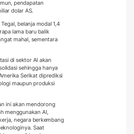
Namun, pendapatan
liar dolar AS.
egal, belanja modal 1,4
erapa lama baru balik
sangat mahal, sementara
asi di sektor AI akan
nsolidasi sehingga hanya
merika Serikat diprediksi
nologi maupun produksi
an ini akan mendorong
dah menggunakan AI,
kerja, negara berkembang
 teknologinya. Saat