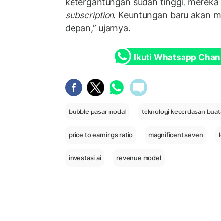
ketergantungan sudah tinggi, mereka
subscription
. Keuntungan baru akan m
depan,” ujarnya.
Ikuti Whatsapp Chan
bubble pasar modal
teknologi kecerdasan buat
price to earnings ratio
magnificent seven
investasi ai
revenue model