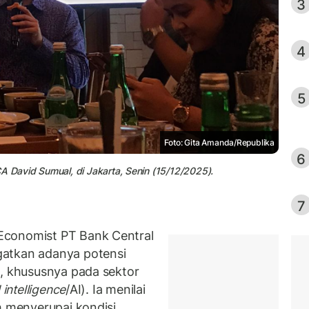
3
4
5
Foto: Gita Amanda/Republika
6
David Sumual, di Jakarta, Senin (15/12/2025).
7
Economist PT Bank Central
gatkan adanya potensi
t, khususnya pada sektor
l intelligence
/AI). Ia menilai
ah menyerupai kondisi