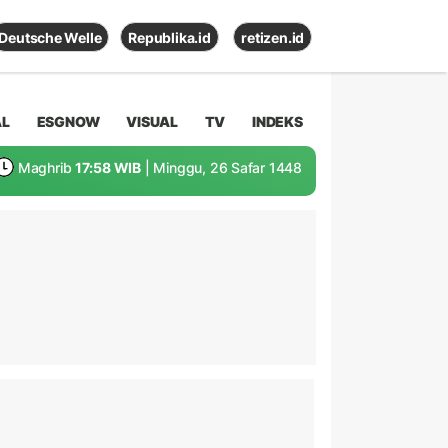
Deutsche Welle
Republika.id
retizen.id
AL
ESGNOW
VISUAL
TV
INDEKS
Maghrib
17:58 WIB
| Minggu, 26 Safar 1448