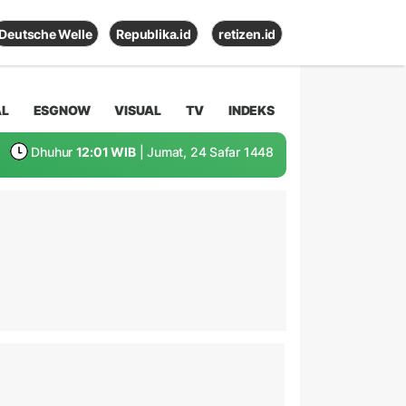
Deutsche Welle
Republika.id
retizen.id
AL
ESGNOW
VISUAL
TV
INDEKS
Dhuhur
12:01 WIB
| Jumat, 24 Safar 1448