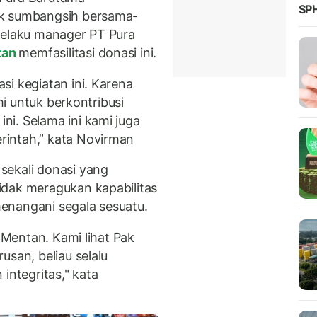
SPH
uk sumbangsih bersama-
selaku manager PT Pura
tan
memfasilitasi donasi ini.
i kegiatan ini. Karena
ami untuk berkontribusi
i. Selama ini kami juga
intah,” kata Novirman
sekali donasi yang
idak meragukan kapabilitas
enangani segala sesuatu.
k Mentan. Kami lihat Pak
usan, beliau selalu
ntegritas," kata