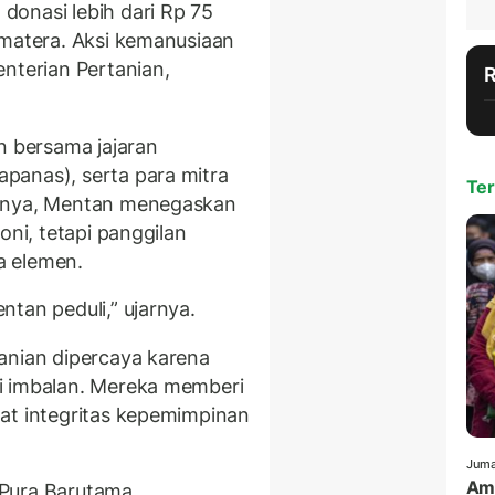
onasi lebih dari Rp 75
umatera. Aksi kemanusiaan
nterian Pertanian,
n bersama jajaran
panas), serta para mitra
Ter
annya, Mentan menegaskan
oni, tetapi panggilan
a elemen.
tan peduli,” ujarnya.
anian dipercaya karena
i imbalan. Mereka memberi
at integritas kepemimpinan
Juma
Amr
. Pura Barutama