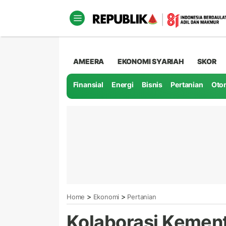
AMEERA
EKONOMI SYARIAH
SKOR
Finansial
Energi
Bisnis
Pertanian
Oto
>
>
Home
Ekonomi
Pertanian
Kolaborasi Kemen