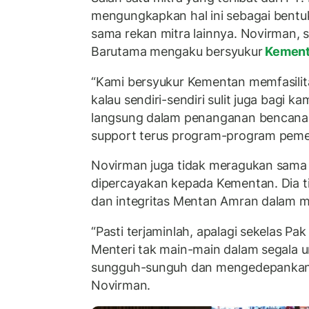
mengungkapkan hal ini sebagai bent
sama rekan mitra lainnya. Novirman, 
Barutama mengaku bersyukur
Kemen
“Kami bersyukur Kementan memfasilitas
kalau sendiri-sendiri sulit juga bagi k
langsung dalam penanganan bencana in
support terus program-program pemer
Novirman juga tidak meragukan sama 
dipercayakan kepada Kementan. Dia t
dan integritas Mentan Amran dalam m
“Pasti terjaminlah, apalagi sekelas Pa
Menteri tak main-main dalam segala ur
sungguh-sunguh dan mengedepankan i
Novirman.