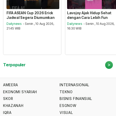
FIFA ASEAN Cup 2026 Erick
Lavojoy Ajak Hidup Sehat
Jadwal Segera Diumumkan
dengan Cara Lebih Fun
Dailynews
- Senin , 10 Aug 2026,
Dailynews
- Senin , 10 Aug 2026,
21:45 WIB
16:30 WIB
>
Terpopuler
AMEERA
INTERNASIONAL
EKONOMI SYARIAH
TEKNO
SKOR
BISNIS FINANSIAL
KHAZANAH
ESGNOW
IQRA
VISUAL