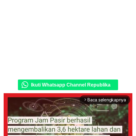
Ikuti Whatsapp Channel Republika
Baca selengkapnya
arrow_forward_ios