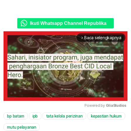
Ikuti Whatsapp Channel Republika
Baca selengkapnya
arrow_forward_ios
Powered by 
GliaStudios
bp batam
ipb
tata kelola perizinan
kepastian hukum
Mute
mutu pelayanan