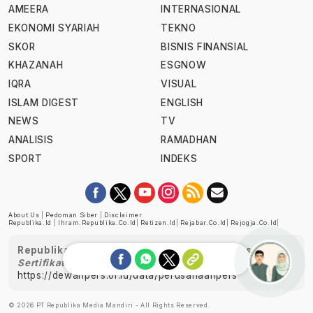
AMEERA
INTERNASIONAL
EKONOMI SYARIAH
TEKNO
SKOR
BISNIS FINANSIAL
KHAZANAH
ESGNOW
IQRA
VISUAL
ISLAM DIGEST
ENGLISH
NEWS
TV
ANALISIS
RAMADHAN
SPORT
INDEKS
About Us
|
Pedoman Siber
|
Disclaimer
Republika.id
|
Ihram.republika.co.id
|
Retizen.id
|
Rejabar.co.id
|
Rejogja.co.id
|
Republika telah diverifikasi oleh Dewan Pers
Sertifikat Nomor 1058/DP-Verifikasi/K/XII/2022
https://dewanpers.or.id/data/perusahaanpers
Ask me!
© 2026 PT Republika Media Mandiri - All Rights Reserved.