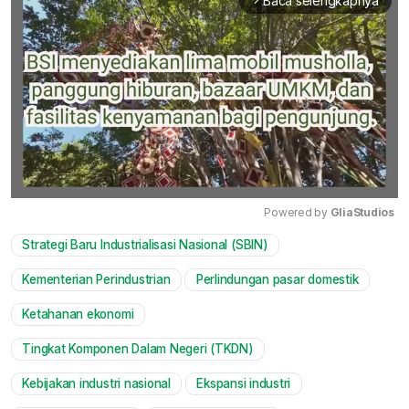
Baca selengkapnya
arrow_forward_ios
Powered by 
GliaStudios
Strategi Baru Industrialisasi Nasional (SBIN)
Mute
Kementerian Perindustrian
Perlindungan pasar domestik
Ketahanan ekonomi
Tingkat Komponen Dalam Negeri (TKDN)
Kebijakan industri nasional
Ekspansi industri