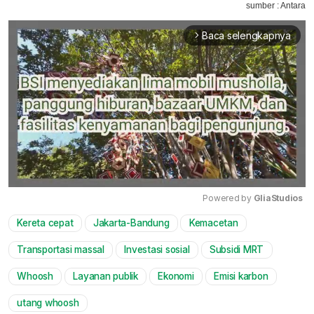
sumber : Antara
Baca selengkapnya
arrow_forward_ios
Powered by 
GliaStudios
Kereta cepat
Jakarta-Bandung
Kemacetan
Mute
Transportasi massal
Investasi sosial
Subsidi MRT
Whoosh
Layanan publik
Ekonomi
Emisi karbon
utang whoosh