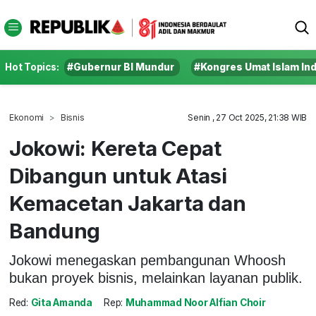
Hot Topics:
#Gubernur BI Mundur
#Kongres Umat Islam In
Ekonomi
Bisnis
Senin , 27 Oct 2025, 21:38 WIB
Jokowi: Kereta Cepat
Dibangun untuk Atasi
Kemacetan Jakarta dan
Bandung
Jokowi menegaskan pembangunan Whoosh
bukan proyek bisnis, melainkan layanan publik.
Red:
Gita Amanda
Rep:
Muhammad Noor Alfian Choir