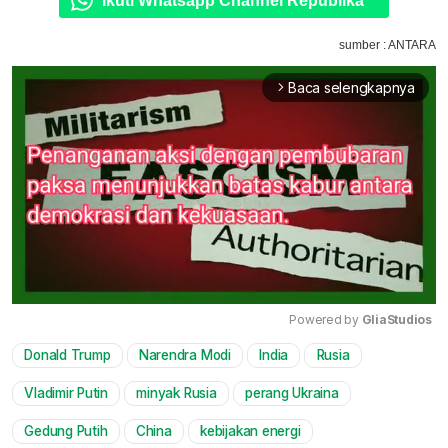
Ikuti Whatsapp Channel Republika
sumber : ANTARA
Baca selengkapnya
arrow_forward_ios
Powered by 
GliaStudios
Donald Trump
Narendra Modi
India
Rusia
Mute
Vladimir Putin
minyak Rusia
perang Ukraina
Gedung Putih
China
kebijakan energi