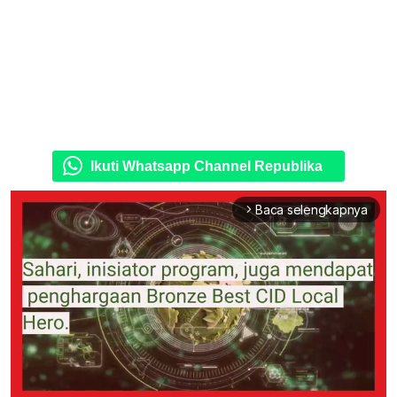
Ikuti Whatsapp Channel Republika
Baca selengkapnya
arrow_forward_ios