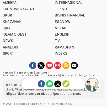
AMEERA
INTERNASIONAL
EKONOMI SYARIAH
TEKNO
SKOR
BISNIS FINANSIAL
KHAZANAH
ESGNOW
IQRA
VISUAL
ISLAM DIGEST
ENGLISH
NEWS
TV
ANALISIS
RAMADHAN
SPORT
INDEKS
About Us
|
Pedoman Siber
|
Disclaimer
Republika.id
|
Ihram.republika.co.id
|
Retizen.id
|
Rejabar.co.id
|
Rejogja.co.id
|
Republika telah diverifikasi oleh Dewan Pers
Sertifikat Nomor 1058/DP-Verifikasi/K/XII/2022
https://dewanpers.or.id/data/perusahaanpers
Ask me!
© 2026 PT Republika Media Mandiri - All Rights Reserved.