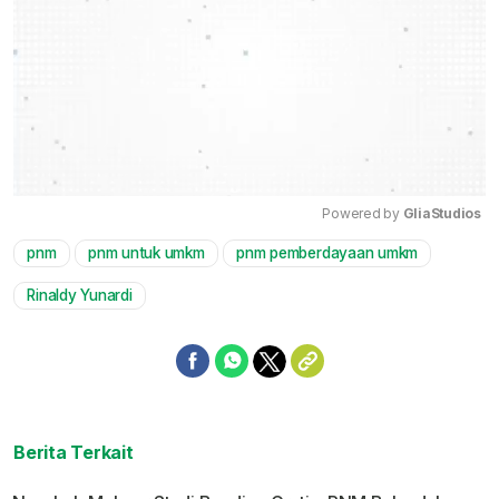
Powered by 
GliaStudios
pnm
pnm untuk umkm
pnm pemberdayaan umkm
Mute
Rinaldy Yunardi
Berita Terkait