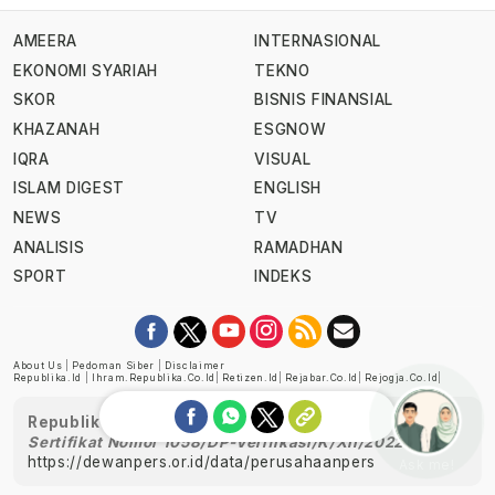
AMEERA
INTERNASIONAL
EKONOMI SYARIAH
TEKNO
SKOR
BISNIS FINANSIAL
KHAZANAH
ESGNOW
IQRA
VISUAL
ISLAM DIGEST
ENGLISH
NEWS
TV
ANALISIS
RAMADHAN
SPORT
INDEKS
About Us
|
Pedoman Siber
|
Disclaimer
Republika.id
|
Ihram.republika.co.id
|
Retizen.id
|
Rejabar.co.id
|
Rejogja.co.id
|
Republika telah diverifikasi oleh Dewan Pers
Sertifikat Nomor 1058/DP-Verifikasi/K/XII/2022
https://dewanpers.or.id/data/perusahaanpers
Ask me!