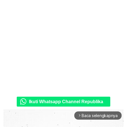
Ikuti Whatsapp Channel Republika
Baca selengkapnya
arrow_forward_ios