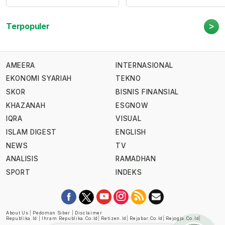
>
Terpopuler
AMEERA
INTERNASIONAL
EKONOMI SYARIAH
TEKNO
SKOR
BISNIS FINANSIAL
KHAZANAH
ESGNOW
IQRA
VISUAL
ISLAM DIGEST
ENGLISH
NEWS
TV
ANALISIS
RAMADHAN
SPORT
INDEKS
About Us
|
Pedoman Siber
|
Disclaimer
Republika.id
|
Ihram.republika.co.id
|
Retizen.id
|
Rejabar.co.id
|
Rejogja.co.id
|