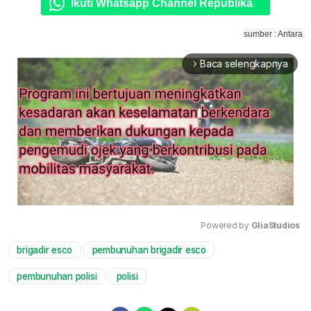
Ikuti Whatsapp Channel Republika
sumber : Antara
Baca selengkapnya
arrow_forward_ios
Powered by 
GliaStudios
brigadir esco
pembunuhan brigadir esco
Mute
pembunuhan polisi
polisi