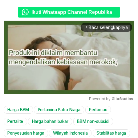
Ikuti Whatsapp Channel Republika
Baca selengkapnya
arrow_forward_ios
Powered by 
GliaStudios
Harga BBM
Pertamina Patra Niaga
Pertamax
Mute
Pertalite
Harga bahan bakar
BBM non-subsidi
Penyesuaian harga
Wilayah Indonesia
Stabilitas harga