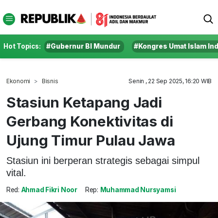
Hot Topics:
#Gubernur BI Mundur
#Kongres Umat Islam In
Ekonomi
Bisnis
Senin , 22 Sep 2025, 16:20 WIB
Stasiun Ketapang Jadi
Gerbang Konektivitas di
Ujung Timur Pulau Jawa
Stasiun ini berperan strategis sebagai simpul
vital.
Red:
Ahmad Fikri Noor
Rep:
Muhammad Nursyamsi