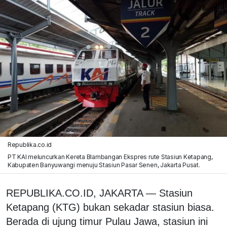
Republika.co.id
PT KAI meluncurkan Kereta Blambangan Ekspres rute Stasiun Ketapang,
Kabupaten Banyuwangi menuju Stasiun Pasar Senen, Jakarta Pusat.
REPUBLIKA.CO.ID, JAKARTA — Stasiun
Ketapang (KTG) bukan sekadar stasiun biasa.
Berada di ujung timur Pulau Jawa, stasiun ini