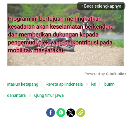
Baca selengkapnya
arrow_forward_ios
Powered by 
GliaStudios
stasiun ketapang
kereta api indonesia
kai
bumn
Mute
danantara
ujung timur jawa