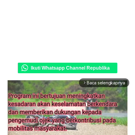
Ikuti Whatsapp Channel Republika
Baca selengkapnya
arrow_forward_ios