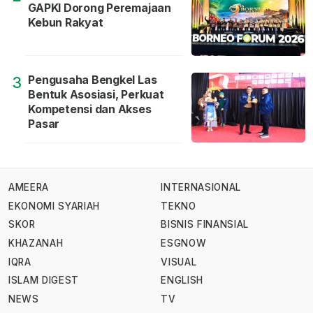
GAPKI Dorong Peremajaan
Kebun Rakyat
Pengusaha Bengkel Las
3
Bentuk Asosiasi, Perkuat
Kompetensi dan Akses
Pasar
AMEERA
INTERNASIONAL
EKONOMI SYARIAH
TEKNO
SKOR
BISNIS FINANSIAL
KHAZANAH
ESGNOW
IQRA
VISUAL
ISLAM DIGEST
ENGLISH
NEWS
TV