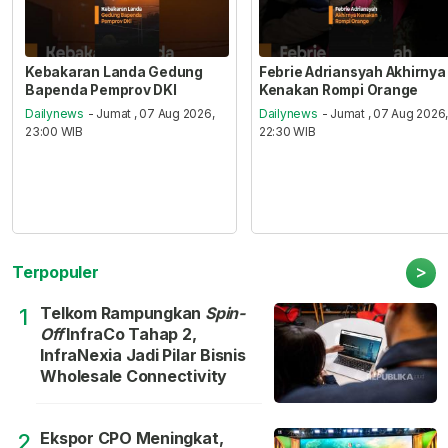
Kebakaran Landa Gedung
Febrie Adriansyah Akhirnya
Bapenda Pemprov DKI
Kenakan Rompi Orange
Dailynews
- Jumat , 07 Aug 2026,
Dailynews
- Jumat , 07 Aug 2026
23:00 WIB
22:30 WIB
>
Terpopuler
Telkom Rampungkan
Spin-
1
Off
InfraCo Tahap 2,
InfraNexia Jadi Pilar Bisnis
Wholesale Connectivity
Ekspor CPO Meningkat,
2