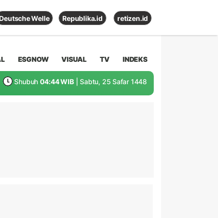
Deutsche Welle
Republika.id
retizen.id
AL
ESGNOW
VISUAL
TV
INDEKS
Shubuh
04:44 WIB
| Sabtu, 25 Safar 1448