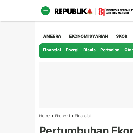
AMEERA
EKONOMI SYARIAH
SKOR
Finansial
Energi
Bisnis
Pertanian
Oto
>
>
Home
Ekonomi
Finansial
Pertumbuhan Ekon