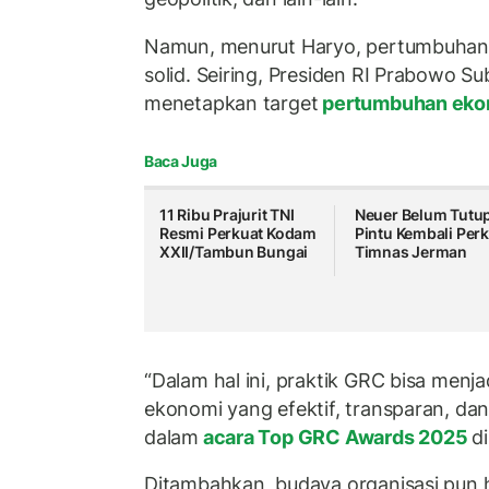
Namun, menurut Haryo, pertumbuhan 
solid. Seiring, Presiden RI Prabowo Su
menetapkan target
pertumbuhan ek
Baca Juga
11 Ribu Prajurit TNI
Neuer Belum Tutu
Resmi Perkuat Kodam
Pintu Kembali Per
XXII/Tambun Bungai
Timnas Jerman
“Dalam hal ini, praktik GRC bisa menja
ekonomi yang efektif, transparan, dan
dalam
acara Top GRC Awards 2025
d
Ditambahkan, budaya organisasi pun