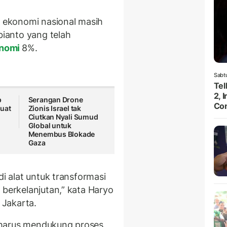
ekonomi nasional masih
bianto yang telah
onomi
8%.
Sabt
Te
2, 
p
Serangan Drone
Con
kuat
Zionis Israel tak
Ciutkan Nyali Sumud
Global untuk
Menembus Blokade
Gaza
di alat untuk transformasi
 berkelanjutan,” kata Haryo
i Jakarta.
 harus mendukung proses