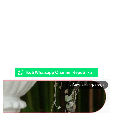
Ikuti Whatsapp Channel Republika
Baca selengkapnya
arrow_forward_ios