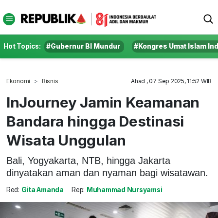
Hot Topics:
#Gubernur BI Mundur
#Kongres Umat Islam In
Ekonomi
Bisnis
Ahad , 07 Sep 2025, 11:52 WIB
InJourney Jamin Keamanan
Bandara hingga Destinasi
Wisata Unggulan
Bali, Yogyakarta, NTB, hingga Jakarta
dinyatakan aman dan nyaman bagi wisatawan.
Red:
Gita Amanda
Rep:
Muhammad Nursyamsi