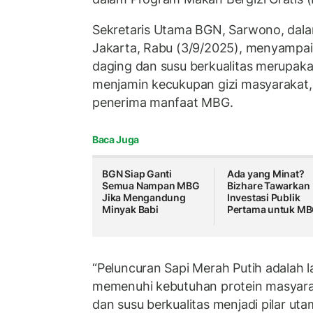
Sekretaris Utama BGN, Sarwono, dala
Jakarta, Rabu (3/9/2025), menyampa
daging dan susu berkualitas merupaka
menjamin kecukupan gizi masyarakat
penerima manfaat MBG.
Baca Juga
BGN Siap Ganti
Ada yang Minat?
Semua Nampan MBG
Bizhare Tawarkan
Jika Mengandung
Investasi Publik
Minyak Babi
Pertama untuk M
“Peluncuran Sapi Merah Putih adalah l
memenuhi kebutuhan protein masyara
dan susu berkualitas menjadi pilar u