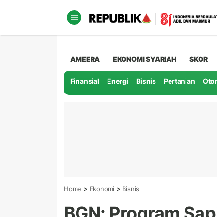
AMEERA
EKONOMI SYARIAH
SKOR
Finansial
Energi
Bisnis
Pertanian
Oto
>
>
Home
Ekonomi
Bisnis
BGN: Program Sap