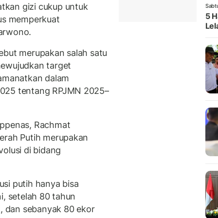
kan gizi cukup untuk
Sabt
5 H
us memperkuat
Lel
Sarwono.
sebut merupakan salah satu
mewujudkan target
amanatkan dalam
 2025 tentang RPJMN 2025–
appenas, Rachmat
Merah Putih merupakan
olusi di bidang
si putih hanya bisa
ini, setelah 80 tahun
k, dan sebanyak 80 ekor