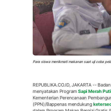
Para siswa menikmati makanan saat uji coba pela
REPUBLIKA.CO.ID, JAKARTA -- Badan 
menyatakan Program
Sapi Merah Put
Kementerian Perencanaan Pembangun
(PPN)/Bappenas mendukung
ketersed
dalam Program Makan Bergizi Gratis 