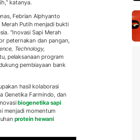
h,” katanya.
nas, Febrian Alphyanto
Merah Putih menjadi bukti
ia. “Inovasi Sapi Merah
tor peternakan dan pangan,
ence, Technology,
 itu, pelaksanaan program
idukung pembiayaan bank
akan hasil kolaborasi
 Genetika Farmindo, dan
inovasi
biogenetika sapi
ini menjadi momentum
tuhan
protein hewani