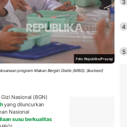
3
4
5
Foto: Republika/Prayogi
ksanaan program Makan Bergizi Gratis (MBG). (ilustrasi)
Gizi Nasional (BGN)
ih
yang diluncurkan
an Nasional
iaan susu berkualitas
(MBG).