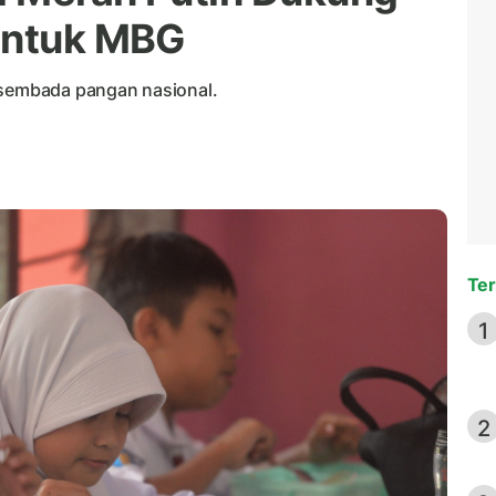
untuk MBG
asembada pangan nasional.
Ter
1
2