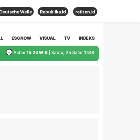
Deutsche Welle
Republika.id
retizen.id
AL
ESGNOW
VISUAL
TV
INDEKS
Ashar
15:23 WIB
| Sabtu, 25 Safar 1448