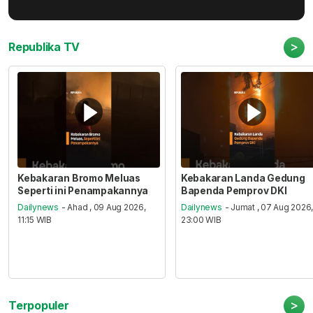
>
Republika TV
Kebakaran Bromo Meluas
Kebakaran Landa Gedung
Seperti ini Penampakannya
Bapenda Pemprov DKI
Dailynews
- Ahad , 09 Aug 2026,
Dailynews
- Jumat , 07 Aug 2026
11:15 WIB
23:00 WIB
>
Terpopuler