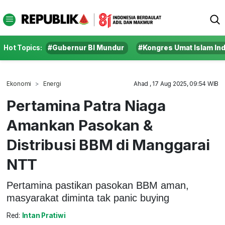
Hot Topics:
#Gubernur BI Mundur
#Kongres Umat Islam In
Ekonomi
Energi
Ahad , 17 Aug 2025, 09:54 WIB
Pertamina Patra Niaga
Amankan Pasokan &
Distribusi BBM di Manggarai
NTT
Pertamina pastikan pasokan BBM aman,
masyarakat diminta tak panic buying
Red:
Intan Pratiwi