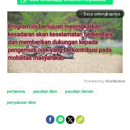
Baca selengkapnya
arrow_forward_ios
Powered by 
GliaStudios
pertamina
pasokan bbm
pasokan bensin
Mute
penyaluran bbm