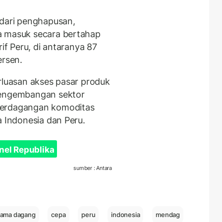
 dari penghapusan,
a masuk secara bertahap
rif Peru, di antaranya 87
ersen.
rluasan akses pasar produk
pengembangan sektor
perdagangan komoditas
a Indonesia dan Peru.
nel Republika
sumber : Antara
 sama dagang
cepa
peru
indonesia
mendag