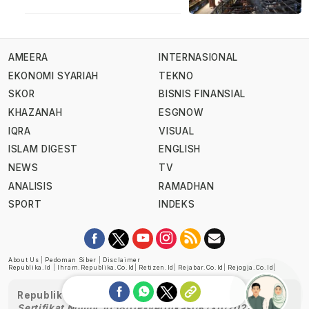
AMEERA
INTERNASIONAL
EKONOMI SYARIAH
TEKNO
SKOR
BISNIS FINANSIAL
KHAZANAH
ESGNOW
IQRA
VISUAL
ISLAM DIGEST
ENGLISH
NEWS
TV
ANALISIS
RAMADHAN
SPORT
INDEKS
About Us
|
Pedoman Siber
|
Disclaimer
Republika.id
|
Ihram.republika.co.id
|
Retizen.id
|
Rejabar.co.id
|
Rejogja.co.id
|
Republika telah diverifikasi oleh Dewan Pers
Sertifikat Nomor 1058/DP-Verifikasi/K/XII/2022