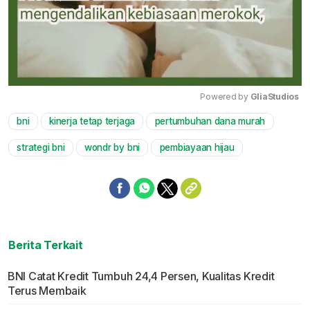
Powered by 
GliaStudios
bni
kinerja tetap terjaga
pertumbuhan dana murah
Mute
strategi bni
wondr by bni
pembiayaan hijau
Berita Terkait
BNI Catat Kredit Tumbuh 24,4 Persen, Kualitas Kredit
Terus Membaik