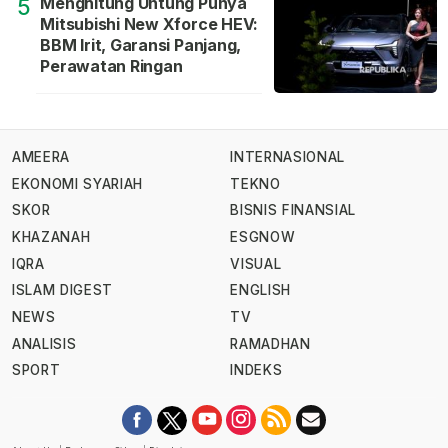
Menghitung Untung Punya
5
Mitsubishi New Xforce HEV:
BBM Irit, Garansi Panjang,
Perawatan Ringan
AMEERA
INTERNASIONAL
EKONOMI SYARIAH
TEKNO
SKOR
BISNIS FINANSIAL
KHAZANAH
ESGNOW
IQRA
VISUAL
ISLAM DIGEST
ENGLISH
NEWS
TV
ANALISIS
RAMADHAN
SPORT
INDEKS