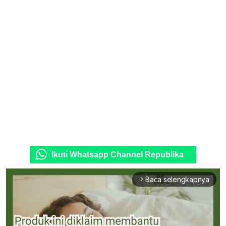
Ikuti Whatsapp Channel Republika
Baca selengkapnya
arrow_forward_ios