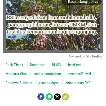
Baca selengkapnya
arrow_forward_ios
Powered by 
GliaStudios
Erick Thohir
Danantara
BUMN
berdikari
Mute
Maruarar Sirait
sektor perumahan
investasi BUMN
Prabowo Subianto
rumah rakyat
Kementerian PKP