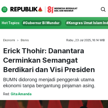
Hot Topics:
#Gubernur BI Mundur
#Kongres Umat Islam In
Ekonomi
Bisnis
Rabu , 23 Jul 2025, 16:14 WIB
Erick Thohir: Danantara
Cerminkan Semangat
Berdikari dan Visi Presiden
BUMN didorong menjadi penggerak utama
ekonomi tanpa bergantung pinjaman asing.
Red:
Gita Amanda