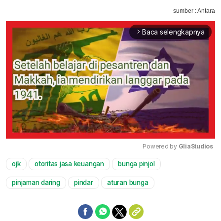
sumber : Antara
Baca selengkapnya
arrow_forward_ios
Powered by 
GliaStudios
ojk
otoritas jasa keuangan
bunga pinjol
Mute
pinjaman daring
pindar
aturan bunga