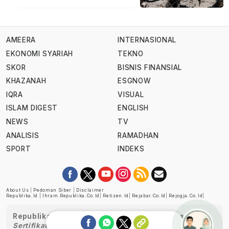
AMEERA
INTERNASIONAL
EKONOMI SYARIAH
TEKNO
SKOR
BISNIS FINANSIAL
KHAZANAH
ESGNOW
IQRA
VISUAL
ISLAM DIGEST
ENGLISH
NEWS
TV
ANALISIS
RAMADHAN
SPORT
INDEKS
About Us
|
Pedoman Siber
|
Disclaimer
Republika.id
|
Ihram.republika.co.id
|
Retizen.id
|
Rejabar.co.id
|
Rejogja.co.id
|
Republika telah diverifikasi oleh Dewan Pers
Sertifikat Nomor 1058/DP-Verifikasi/K/XII/2022