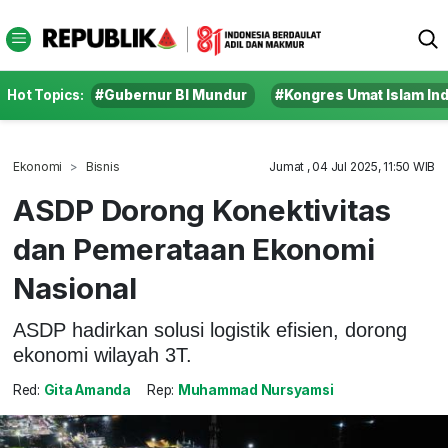
Hot Topics:
#Gubernur BI Mundur
#Kongres Umat Islam In
Ekonomi
Bisnis
Jumat , 04 Jul 2025, 11:50 WIB
ASDP Dorong Konektivitas
dan Pemerataan Ekonomi
Nasional
ASDP hadirkan solusi logistik efisien, dorong
ekonomi wilayah 3T.
Red:
Gita Amanda
Rep:
Muhammad Nursyamsi