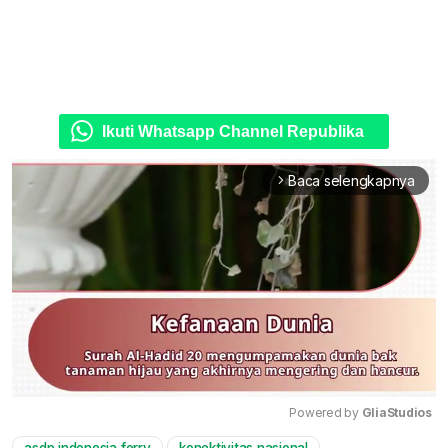
Ikuti Whatsapp Channel Republika
Baca selengkapnya
arrow_forward_ios
Powered by 
GliaStudios