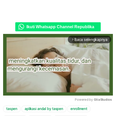
Ikuti Whatsapp Channel Republika
Baca selengkapnya
arrow_forward_ios
Powered by 
GliaStudios
taspen
aplikasi andal by taspen
enrollment
Mute