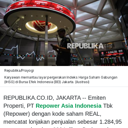
Republika/Prayogi
Karyawan memantau layar pergerakan Indeks Harga Saham Gabungan
(IHSG) di Bursa Efek Indonesia (BEI) Jakarta. (ilustrasi)
REPUBLIKA.CO.ID, JAKARTA -- Emiten
Properti, PT
Repower Asia Indonesia
Tbk
(Repower) dengan kode saham REAL,
mencatat lonjakan penjualan sebesar 1.284,95