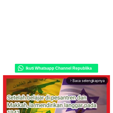
Ikuti Whatsapp Channel Republika
Baca selengkapnya
arrow_forward_ios