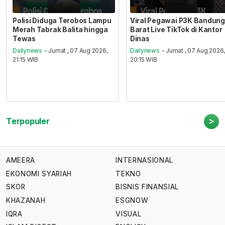
Polisi Diduga Terobos Lampu
Viral Pegawai P3K Bandung
Merah Tabrak Balita hingga
Barat Live TikTok di Kantor
Tewas
Dinas
Dailynews
- Jumat , 07 Aug 2026,
Dailynews
- Jumat , 07 Aug 2026
21:15 WIB
20:15 WIB
>
Terpopuler
AMEERA
INTERNASIONAL
EKONOMI SYARIAH
TEKNO
SKOR
BISNIS FINANSIAL
KHAZANAH
ESGNOW
IQRA
VISUAL