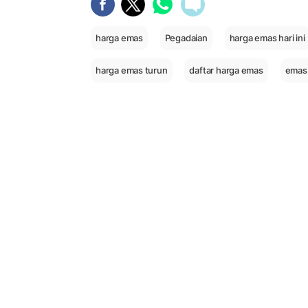
harga emas
Pegadaian
harga emas hari ini
harga emas turun
daftar harga emas
emas