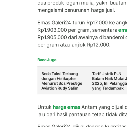
dua produk logam mulia, yakni buata
mengalami penurunan harga jual.
Emas Galeri24 turun Rp17.000 ke angk
Rp1.903.000 per gram, sementara
em
Rp1.905.000 dari awalnya dibanderol
per gram atau anjlok Rp12.000.
Baca Juga
Beda Taksi Terbang
Tarif Listrik PLN
dengan Helikopter
Batam Naik Mulai J
Menurut Bos Prestige
2025, Ini Pelangg
Aviation Rudy Salim
yang Terdampak
Untuk
harga emas
Antam yang dijual d
lalu dari hasil pantauan tetap tidak di
Emas Galeri24 dijual dengan kuantitas