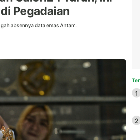
 di Pegadaian
tengah absennya data emas Antam.
Ter
1
2