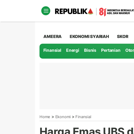
AMEERA
EKONOMI SYARIAH
SKOR
Finansial
Energi
Bisnis
Pertanian
Oto
>
>
Home
Ekonomi
Finansial
Harga Emas UBS da