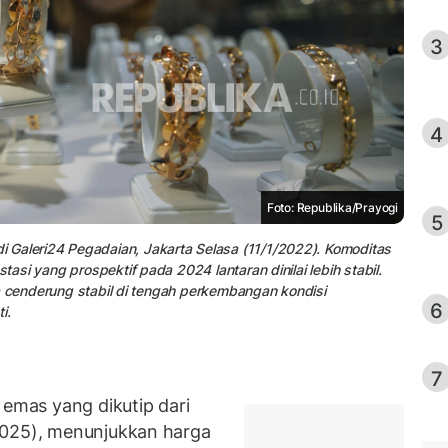
3
4
Foto: Republika/Prayogi
5
 Galeri24 Pegadaian, Jakarta Selasa (11/1/2022). Komoditas
tasi yang prospektif pada 2024 lantaran dinilai lebih stabil.
inya cenderung stabil di tengah perkembangan kondisi
6
i.
7
mas yang dikutip dari
2025), menunjukkan harga