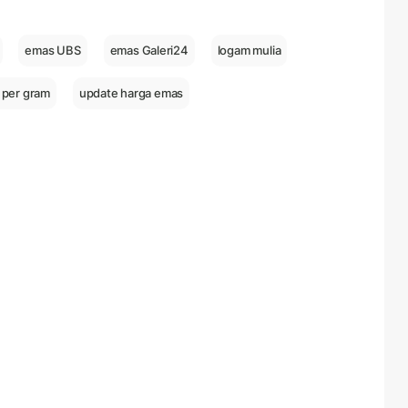
emas UBS
emas Galeri24
logam mulia
 per gram
update harga emas