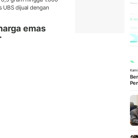
s UBS dijual dengan
 harga emas
.
Kami
Ber
Pen