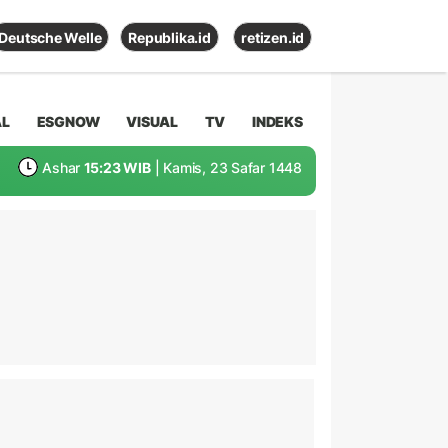
Deutsche Welle
Republika.id
retizen.id
AL
ESGNOW
VISUAL
TV
INDEKS
Ashar
15:23 WIB
| Kamis, 23 Safar 1448