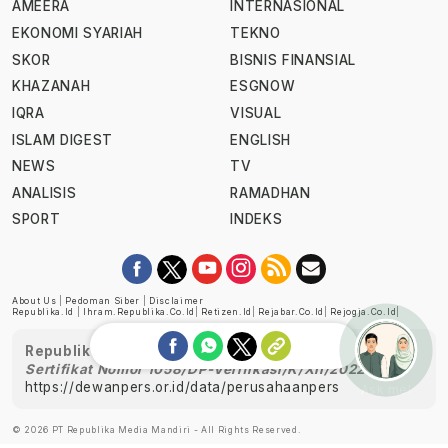
AMEERA
INTERNASIONAL
EKONOMI SYARIAH
TEKNO
SKOR
BISNIS FINANSIAL
KHAZANAH
ESGNOW
IQRA
VISUAL
ISLAM DIGEST
ENGLISH
NEWS
TV
ANALISIS
RAMADHAN
SPORT
INDEKS
About Us
|
Pedoman Siber
|
Disclaimer
Republika.id
|
Ihram.republika.co.id
|
Retizen.id
|
Rejabar.co.id
|
Rejogja.co.id
|
Republika telah diverifikasi oleh Dewan Pers
Sertifikat Nomor 1058/DP-Verifikasi/K/XII/2022
https://dewanpers.or.id/data/perusahaanpers
Ask me!
© 2026 PT Republika Media Mandiri - All Rights Reserved.