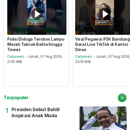
Polisi Diduga Terobos Lampu
Viral Pegawai P3K Bandung
Merah Tabrak Balita hingga
Barat Live TikTok di Kantor
Tewas
Dinas
Dailynews
- Jumat , 07 Aug 2026,
Dailynews
- Jumat , 07 Aug 2026
21:15 WIB
20:15 WIB
>
Terpopuler
Presiden Sebut Bahlil
1
Inspirasi Anak Muda