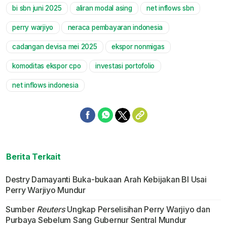
bi sbn juni 2025
aliran modal asing
net inflows sbn
Mute
perry warjiyo
neraca pembayaran indonesia
cadangan devisa mei 2025
ekspor nonmigas
komoditas ekspor cpo
investasi portofolio
net inflows indonesia
Berita Terkait
Destry Damayanti Buka-bukaan Arah Kebijakan BI Usai
Perry Warjiyo Mundur
Sumber
Reuters
Ungkap Perselisihan Perry Warjiyo dan
Purbaya Sebelum Sang Gubernur Sentral Mundur