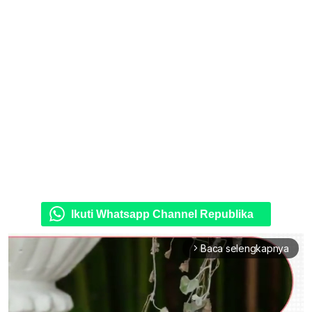
Ikuti Whatsapp Channel Republika
Baca selengkapnya
arrow_forward_ios