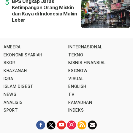
BPS Ungkap Jarak
5
Ketimpangan Orang Miskin
dan Kaya di Indonesia Makin
Lebar
AMEERA
INTERNASIONAL
EKONOMI SYARIAH
TEKNO
SKOR
BISNIS FINANSIAL
KHAZANAH
ESGNOW
IQRA
VISUAL
ISLAM DIGEST
ENGLISH
NEWS
TV
ANALISIS
RAMADHAN
SPORT
INDEKS