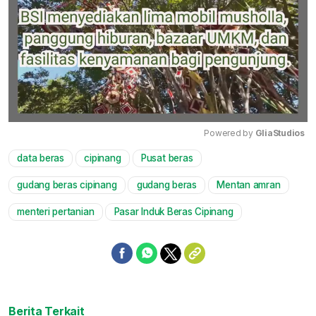
Powered by 
GliaStudios
data beras
cipinang
Pusat beras
Mute
gudang beras cipinang
gudang beras
Mentan amran
menteri pertanian
Pasar Induk Beras Cipinang
Berita Terkait