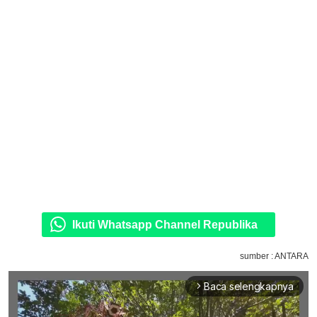
Ikuti Whatsapp Channel Republika
sumber : ANTARA
Baca selengkapnya
arrow_forward_ios