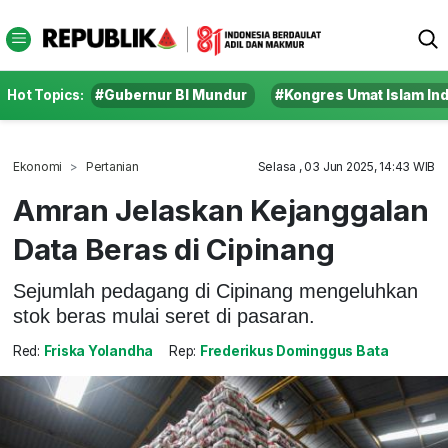
Hot Topics:
#Gubernur BI Mundur
#Kongres Umat Islam In
Ekonomi
Pertanian
Selasa , 03 Jun 2025, 14:43 WIB
Amran Jelaskan Kejanggalan
Data Beras di Cipinang
Sejumlah pedagang di Cipinang mengeluhkan
stok beras mulai seret di pasaran.
Red:
Friska Yolandha
Rep:
Frederikus Dominggus Bata