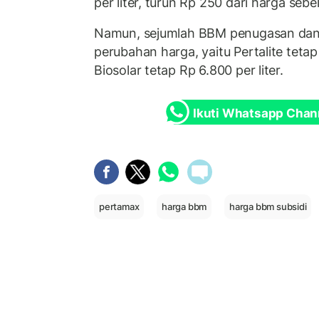
per liter, turun Rp 250 dari harga sebe
Namun, sejumlah BBM penugasan dan 
perubahan harga, yaitu Pertalite tetap
Biosolar tetap Rp 6.800 per liter.
Ikuti Whatsapp Chan
pertamax
harga bbm
harga bbm subsidi