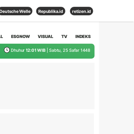
Deutsche Welle
Republika.id
retizen.id
AL
ESGNOW
VISUAL
TV
INDEKS
Dhuhur
12:01 WIB
| Sabtu, 25 Safar 1448