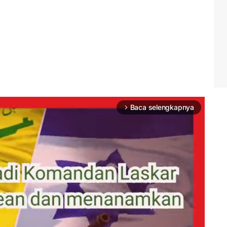
Baca selengkapnya
arrow_forward_ios