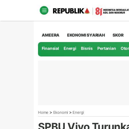
AMEERA
EKONOMI SYARIAH
SKOR
Finansial
Energi
Bisnis
Pertanian
Oto
>
>
Home
Ekonomi
Energi
SPBU Vivo Turunk