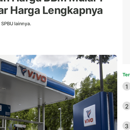
ftar Harga Lengkapnya
 SPBU lainnya.
Ter
1
2
3