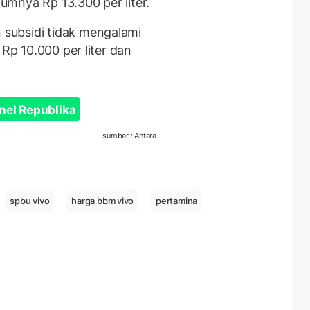
lumnya Rp 13.300 per liter.
subsidi tidak mengalami
 Rp 10.000 per liter dan
nel Republika
sumber : Antara
spbu vivo
harga bbm vivo
pertamina