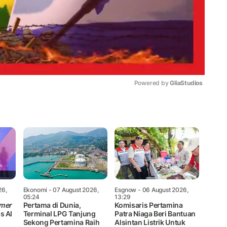
Powered by 
GliaStudios
Mute
26,
Ekonomi
- 07 August 2026,
Esgnow
- 06 August 2026,
05:24
13:29
mer
Pertama di Dunia,
Komisaris Pertamina
s AI
Terminal LPG Tanjung
Patra Niaga Beri Bantuan
Sekong Pertamina Raih
Alsintan Listrik Untuk