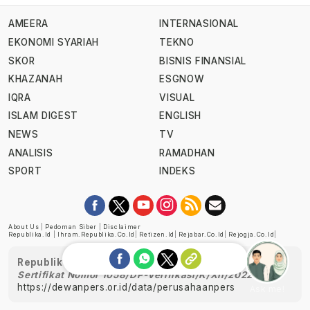
AMEERA
INTERNASIONAL
EKONOMI SYARIAH
TEKNO
SKOR
BISNIS FINANSIAL
KHAZANAH
ESGNOW
IQRA
VISUAL
ISLAM DIGEST
ENGLISH
NEWS
TV
ANALISIS
RAMADHAN
SPORT
INDEKS
About Us
|
Pedoman Siber
|
Disclaimer
Republika.id
|
Ihram.republika.co.id
|
Retizen.id
|
Rejabar.co.id
|
Rejogja.co.id
|
Republika telah diverifikasi oleh Dewan Pers
Sertifikat Nomor 1058/DP-Verifikasi/K/XII/2022
https://dewanpers.or.id/data/perusahaanpers
Ask me!