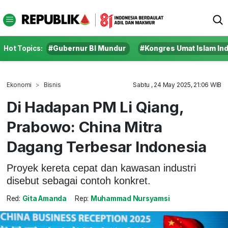
Hot Topics:
#Gubernur BI Mundur
#Kongres Umat Islam In
Ekonomi
Bisnis
Sabtu , 24 May 2025, 21:06 WIB
Di Hadapan PM Li Qiang,
Prabowo: China Mitra
Dagang Terbesar Indonesia
Proyek kereta cepat dan kawasan industri
disebut sebagai contoh konkret.
Red:
Gita Amanda
Rep:
Muhammad Nursyamsi