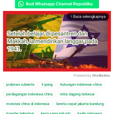
Ikuti Whatsapp Channel Republika
Baca selengkapnya
arrow_forward_ios
Powered by 
GliaStudios
prabowo subianto
li qiang
hubungan indonesia-china
Mute
perdagangan indonesia china
mitra dagang terbesar
investasi china di indonesia
kereta cepat jakarta-bandung
transfer teknologi
kerja sama industri
kadin indonesia