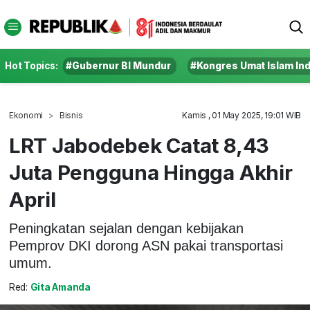
Hot Topics:
#Gubernur BI Mundur
#Kongres Umat Islam In
Ekonomi
Bisnis
Kamis , 01 May 2025, 19:01 WIB
LRT Jabodebek Catat 8,43
Juta Pengguna Hingga Akhir
April
Peningkatan sejalan dengan kebijakan
Pemprov DKI dorong ASN pakai transportasi
umum.
Red:
Gita Amanda