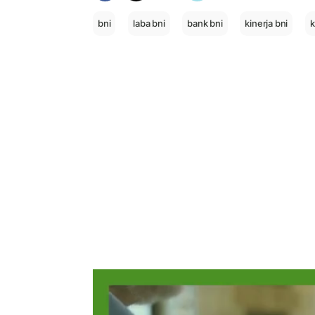
bni
laba bni
bank bni
kinerja bni
k