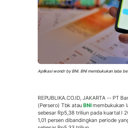
Aplikasi wondr by BNI. BNI membukukan laba bers
REPUBLIKA.CO.ID, JAKARTA -- PT Ban
(Persero) Tbk atau
BNI
membukukan la
sebesar Rp5,38 triliun pada kuartal I 
1,01 persen dibandingkan periode ya
sebesar Rp5,33 triliun.