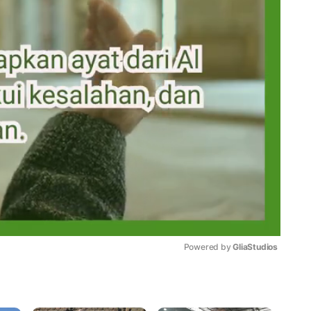
Powered by 
GliaStudios
Mute