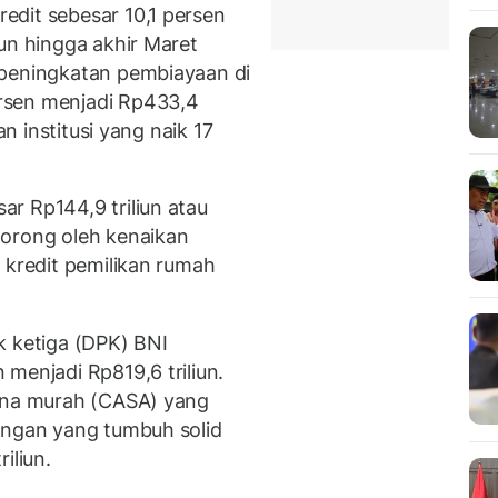
edit sebesar 10,1 persen
un hingga akhir Maret
 peningkatan pembiayaan di
rsen menjadi Rp433,4
an institusi yang naik 17
r Rp144,9 triliun atau
dorong oleh kenaikan
 kredit pemilikan rumah
k ketiga (DPK) BNI
menjadi Rp819,6 triliun.
dana murah (CASA) yang
ungan yang tumbuh solid
iliun.