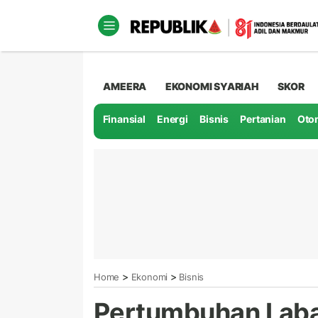
AMEERA
EKONOMI SYARIAH
SKOR
Finansial
Energi
Bisnis
Pertanian
Oto
>
>
Home
Ekonomi
Bisnis
Pertumbuhan Laba 