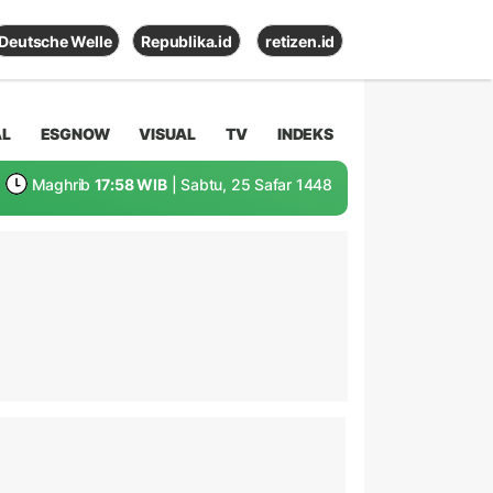
Deutsche Welle
Republika.id
retizen.id
AL
ESGNOW
VISUAL
TV
INDEKS
Maghrib
17:58 WIB
| Sabtu, 25 Safar 1448