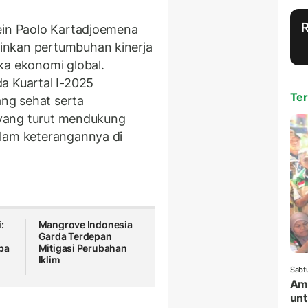
ein Paolo Kartadjoemena
inkan pertumbuhan kinerja
ka ekonomi global.
a Kuartal I-2025
Ter
ng sehat serta
l yang turut mendukung
alam keterangannya di
:
Mangrove Indonesia
Garda Terdepan
pa
Mitigasi Perubahan
Iklim
Sabt
Amr
unt