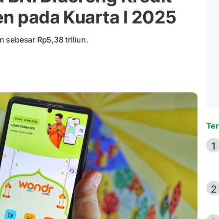
en pada Kuarta I 2025
 sebesar Rp5,38 triliun.
Ter
1
2