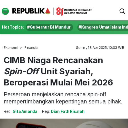
Hot Topics:
#Gubernur BI Mundur
#Kongres Umat Islam In
Ekonomi
Finansial
Senin , 28 Apr 2025, 10:03 WIB
CIMB Niaga Rencanakan
Spin-Off
Unit Syariah,
Beroperasi Mulai Mei 2026
Perseroan menjelaskan rencana spin-off
mempertimbangkan kepentingan semua pihak.
Red:
Gita Amanda
Rep:
Dian Fath Risalah