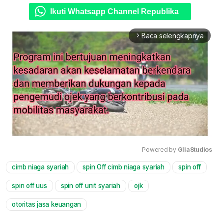
Ikuti Whatsapp Channel Republika
Baca selengkapnya
arrow_forward_ios
Powered by 
GliaStudios
cimb niaga syariah
spin Off cimb niaga syariah
spin off
Mute
spin off uus
spin off unit syariah
ojk
otoritas jasa keuangan