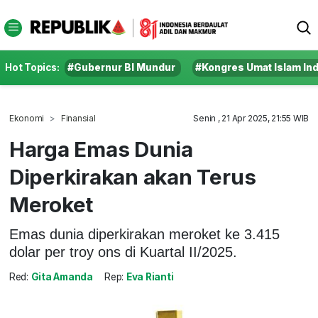
Hot Topics:
#Gubernur BI Mundur
#Kongres Umat Islam In
Ekonomi
Finansial
Senin , 21 Apr 2025, 21:55 WIB
Harga Emas Dunia
Diperkirakan akan Terus
Meroket
Emas dunia diperkirakan meroket ke 3.415
dolar per troy ons di Kuartal II/2025.
Red:
Gita Amanda
Rep:
Eva Rianti