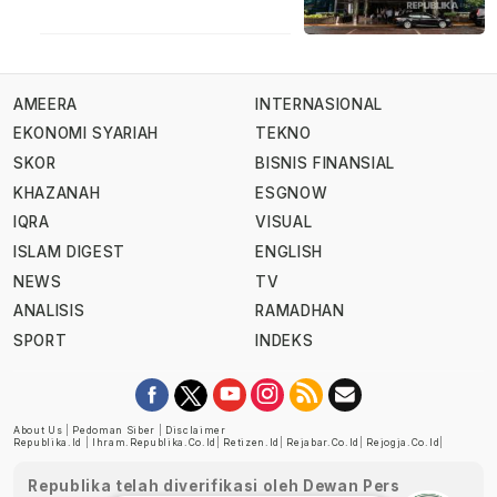
AMEERA
INTERNASIONAL
EKONOMI SYARIAH
TEKNO
SKOR
BISNIS FINANSIAL
KHAZANAH
ESGNOW
IQRA
VISUAL
ISLAM DIGEST
ENGLISH
NEWS
TV
ANALISIS
RAMADHAN
SPORT
INDEKS
About Us
|
Pedoman Siber
|
Disclaimer
Republika.id
|
Ihram.republika.co.id
|
Retizen.id
|
Rejabar.co.id
|
Rejogja.co.id
|
Republika telah diverifikasi oleh Dewan Pers