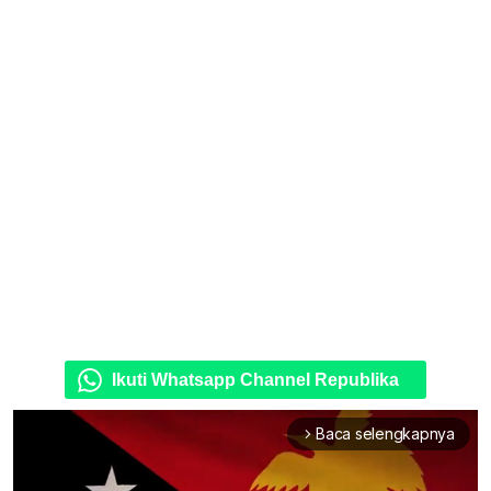
Ikuti Whatsapp Channel Republika
Baca selengkapnya
arrow_forward_ios