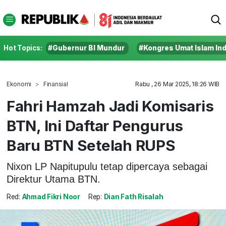
Hot Topics:
#Gubernur BI Mundur
#Kongres Umat Islam In
Ekonomi
Finansial
Rabu , 26 Mar 2025, 18:26 WIB
Fahri Hamzah Jadi Komisaris
BTN, Ini Daftar Pengurus
Baru BTN Setelah RUPS
Nixon LP Napitupulu tetap dipercaya sebagai
Direktur Utama BTN.
Red:
Ahmad Fikri Noor
Rep:
Dian Fath Risalah