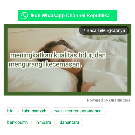
Ikuti Whatsapp Channel Republika
Baca selengkapnya
arrow_forward_ios
Powered by 
GliaStudios
btn
fahri hamzah
wakil menteri perumahan
Mute
bank bumn
himbara
danantara