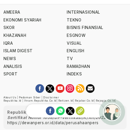
AMEERA
INTERNASIONAL
EKONOMI SYARIAH
TEKNO
SKOR
BISNIS FINANSIAL
KHAZANAH
ESGNOW
IQRA
VISUAL
ISLAM DIGEST
ENGLISH
NEWS
TV
ANALISIS
RAMADHAN
SPORT
INDEKS
About Us
|
Pedoman Siber
|
Disclaimer
Republika.id
|
Ihram.republika.co.id
|
Retizen.id
|
Rejabar.co.id
|
Rejogja.co.id
|
Republika telah diverifikasi oleh Dewan Pers
Sertifikat Nomor 1058/DP-Verifikasi/K/XII/2022
https://dewanpers.or.id/data/perusahaanpers
Ask me!