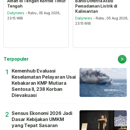
Aman di Tengah Konflik Timur
Bahlil Diminta Atasi
Tengah
Pemadaman Listrik di
Kalimantan
Dailynews
- Rabu , 05 Aug 2026,
23:15 WIB
Dailynews
- Rabu , 05 Aug 2026,
23:15 WIB
>
Terpopuler
Kemenhub Evaluasi
1
Keselamatan Pelayaran Usai
Kebakaran KMP Mutiara
Sentosa II, 238 Korban
Dievakuasi
Sensus Ekonomi 2026 Jadi
2
Dasar Kebijakan UMKM
yang Tepat Sasaran