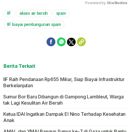
Powered by 
GliaStudios
IIF
akses air bersih
spam
Mute
IIF biayai pembangunan spam
Berita Terkait
IIF Raih Pendanaan Rp655 Miliar, Siap Biayai Infrastruktur
Berkelanjutan
Sumur Bor Baru Dibangun di Gampong Lambleut, Warga
tak Lagi Kesulitan Air Bersih
Ketua IDAI Ingatkan Dampak El Nino Terhadap Kesehatan
Anak
AMAL dan YMAI Bangun Sumur ke-7 di Gaza untuk Bantu